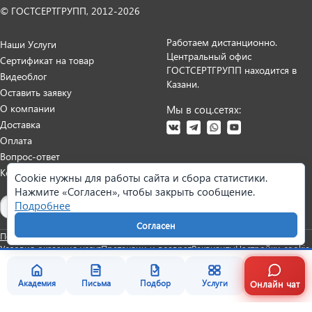
© ГОСТСЕРТГРУПП, 2012-2026
Работаем дистанционно.
Наши Услуги
Центральный офис
Сертификат на товар
ГОСТСЕРТГРУПП находится в
Видеоблог
Казани.
Оставить заявку
О компании
Мы в соц.сетях:
Доставка
Оплата
Вопрос-ответ
Контакты
Cookie нужны для работы сайта и сбора статистики.
Нажмите «Согласен», чтобы закрыть сообщение.
Карта сайта
Подробнее
Согласен
Политика персональных данных
Согласие на обработку данных
Условия оказания услуг
Претензии и возврат
Реквизиты
Настройки cookie
Онлайн чат
Академия
Письма
Подбор
Услуги