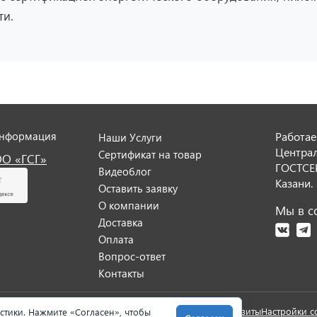
ти.
информация
Работае
Наши Услуги
Центра
Сертификат на товар
ОО «ГСГ»
ГОСТСЕР
Видеоблог
Казани.
Оставить заявку
О компании
Мы в со
Доставка
Оплата
Вопрос-ответ
Контакты
анных
Условия оказания услуг
Претензии и возврат
Реквизиты
Настройки c
истики. Нажмите «Согласен», чтобы