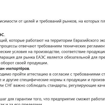
висимости от целей и требований рынков, на которых п
ЭС
.
аций, которые работают на территории Евразийского эко
 процессы отвечают требованиям технических регламент
еские условия на производстве, соответствие продукц
кларация для рынка ЕАЭС является обязательной для пре
 оборот своей продукции.
тран-импортёров
.
димо пройти аттестацию в согласии с требованиями с
ые и другие специфические нормы к продукции и произ
ли СНГ важно соблюдать стандарты, регулирующие каче
аг для гарантии того, что предприятие сможет работа
ак и за его пределами.