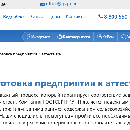
office@gsg-rt.ru
ние
8 800 550
Видеоблог
О нас
Цены
Контакты
Академия
Благодарности
Кейсы
А
отовка предприятия к аттестации
отовка предприятия к аттес
 важный процесс, который гарантирует соответствие в
х стран. Компания ГОСТСЕРТГРУПП является надёжным п
дприятиям, занимающимся содержанием сельскохозяйс
 Наши специалисты помогут вам пройти все необходим
еспечат оформление ветеринарных сопроводительных 