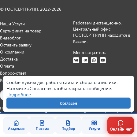
© ГОСТСЕРТГРУПП, 2012-2026
Работаем дистанционно.
Наши Услуги
Центральный офис
Сертификат на товар
ГОСТСЕРТГРУПП находится в
Видеоблог
Казани.
Оставить заявку
О компании
Мы в соц.сетях:
Доставка
Оплата
Вопрос-ответ
Контакты
Cookie нужны для работы сайта и сбора статистики.
Нажмите «Согласен», чтобы закрыть сообщение.
Карта сайта
Подробнее
Согласен
Политика персональных данных
Согласие на обработку данных
Условия оказания услуг
Претензии и возврат
Реквизиты
Настройки cookie
Онлайн чат
Академия
Письма
Подбор
Услуги