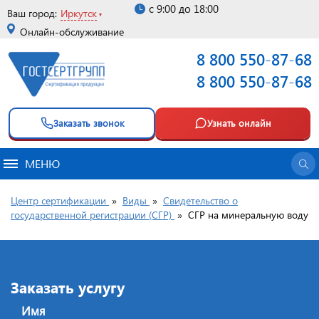
с 9:00 до 18:00
Ваш город:
Иркутск
Онлайн-обслуживание
8 800 550-87-68
8 800 550-87-68
Заказать звонок
Узнать онлайн
МЕНЮ
Центр сертификации
»
Виды
»
Свидетельство о
государственной регистрации (СГР)
»
CГР на минеральную воду
Заказать услугу
Имя