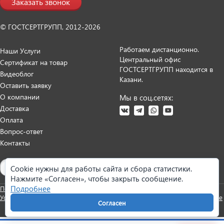
Заказать звонок
© ГОСТСЕРТГРУПП, 2012-2026
Работаем дистанционно.
Наши Услуги
Центральный офис
Сертификат на товар
ГОСТСЕРТГРУПП находится в
Видеоблог
Казани.
Оставить заявку
О компании
Мы в соц.сетях:
Доставка
Оплата
Вопрос-ответ
Контакты
Карта сайта
Cookie нужны для работы сайта и сбора статистики.
Нажмите «Согласен», чтобы закрыть сообщение.
Подробнее
Политика персональных данных
Согласие на обработку данных
Условия оказания услуг
Претензии и возврат
Реквизиты
Настройки cookie
Согласен