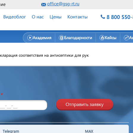
office@gsg-rt.ru
ние
8 800 550
Видеоблог
О нас
Цены
Контакты
Академия
Благодарности
Кейсы
А
кларация соответствия на антисептики для рук
н
*
Отправить заявку
Telegram
MAX