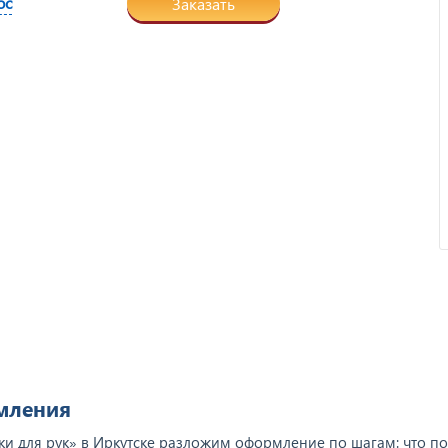
ос
Заказать
Отзыв от ООО "Пирамит".
рмления
ки для рук» в Иркутске разложим оформление по шагам: что под