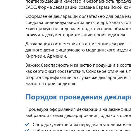
подтверждающий качество и безопасность продукц
ЕАЭС. Форма декларации создана Евразийской коми
Оформление декларации обязательно для ряда изде
средства индивидуальной защиты и др). Узнать т
Если продукт не подпадает под категорию обязате
получить документ при желании производителя.
Декларация соответствия на антисептик для рук 
данного дезинфицирующего медицинского изделия 
Киргизии, Армении.
Важно: безопасность и качество продукции в соот
как сертификат соответствия. Основное отличие в т
и орган сертификации, в случае же декларации вся
лежит на производителе.
Порядок проведения декла
Процедура оформления декларации на дезинфицир
выбранной схемы декларирования, однако в осно
Сбор документов и их передача в уполномоче
Лабораторные испытания и экспертная оценка