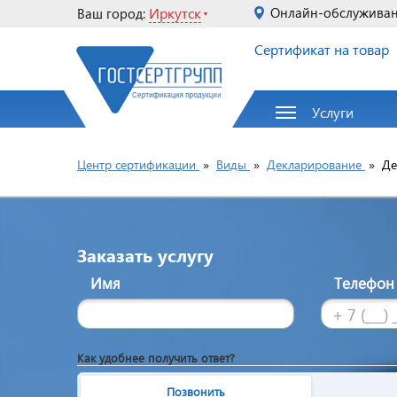
Иркутск
Онлайн-обслужива
Ваш город:
Сертификат на товар
Услуги
Центр сертификации
»
Виды
»
Декларирование
»
Де
Заказать услугу
Имя
Телефо
Как удобнее получить ответ?
Позвонить