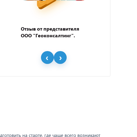
Отзыв от представителя
Отзыв
ООО "Геоконсалтинг".
пивно
"BEER
готовить на старте, где чаще всего возникают