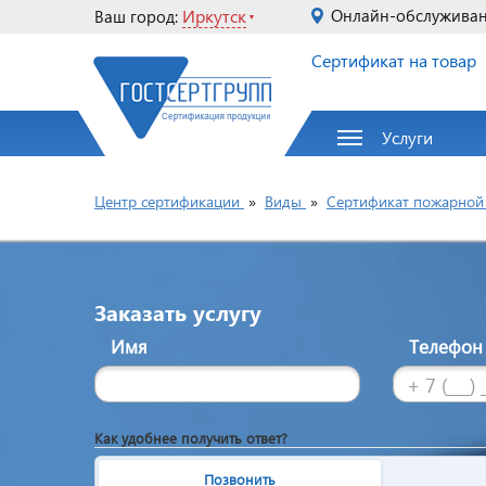
Иркутск
Онлайн-обслужива
Ваш город:
Сертификат на товар
Услуги
Центр сертификации
»
Виды
»
Сертификат пожарной 
Заказать услугу
Имя
Телефо
Как удобнее получить ответ?
Позвонить