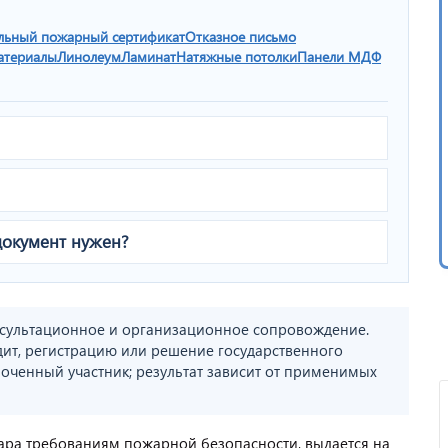
льный пожарный сертификат
Отказное письмо
атериалы
Линолеум
Ламинат
Натяжные потолки
Панели МДФ
документ нужен?
сультационное и организационное сопровождение.
дит, регистрацию или решение государственного
оченный участник; результат зависит от применимых
вара требованиям пожарной безопасности, выдается на