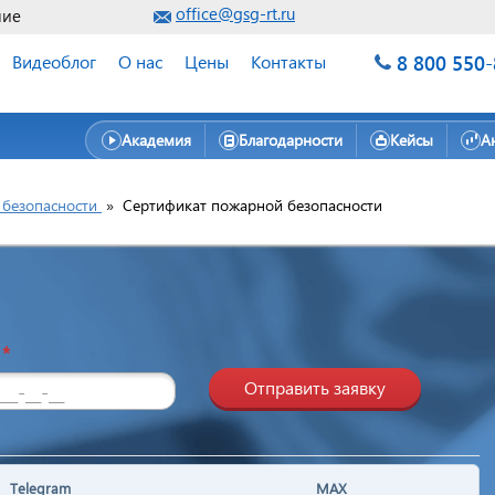
office@gsg-rt.ru
ние
8 800 550
Видеоблог
О нас
Цены
Контакты
Академия
Благодарности
Кейсы
А
безопасности
»
Сертификат пожарной безопасности
н
*
Отправить заявку
Telegram
MAX