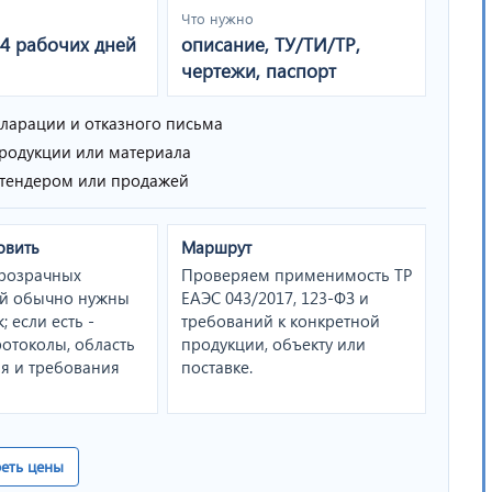
Что нужно
14 рабочих дней
описание, ТУ/ТИ/ТР,
чертежи, паспорт
кларации и отказного письма
продукции или материала
, тендером или продажей
овить
Маршрут
прозрачных
Проверяем применимость ТР
ий обычно нужны
ЕАЭС 043/2017, 123-ФЗ и
; если есть -
требований к конкретной
ротоколы, область
продукции, объекту или
я и требования
поставке.
еть цены