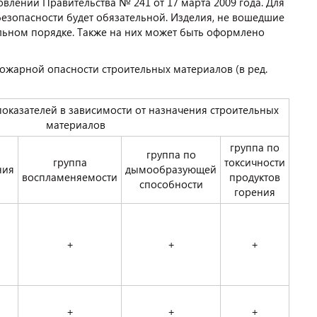
влении Правительства № 241 от 17 марта 2009 года. Для
безопасности будет обязательной. Изделия, не вошедшие
ольном порядке. Также на них может быть оформлено
ожарной опасности строительных материалов (в ред.
оказателей в зависимости от назначения строительных
материалов
группа по
группа по
группа
токсичности
ния
дымообразующей
воспламеняемости
продуктов
способности
горения
+
+
+
+
+
+