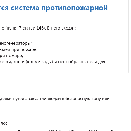
тся система противопожарной
Отзыв от ООО "Пирамит".
(пункт 7 статьи 146). В него входят:
еногенераторы;
людей при пожаре;
ри пожаре;
е жидкости (кроме воды) и пенообразователи для
делки путей эвакуации людей в безопасную зону или
лее.