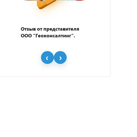
Отзыв от представителя
Отзыв
ООО "Геоконсалтинг".
пивно
"BEER