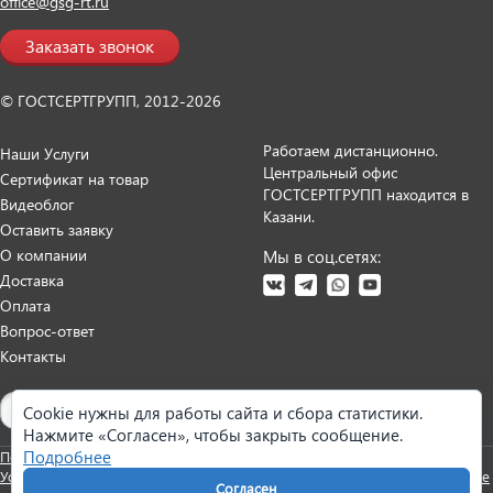
office@gsg-rt.ru
Заказать звонок
© ГОСТСЕРТГРУПП, 2012-2026
Работаем дистанционно.
Наши Услуги
Центральный офис
Сертификат на товар
ГОСТСЕРТГРУПП находится в
Видеоблог
Казани.
Оставить заявку
О компании
Мы в соц.сетях:
Доставка
Оплата
Вопрос-ответ
Контакты
Карта сайта
Cookie нужны для работы сайта и сбора статистики.
Нажмите «Согласен», чтобы закрыть сообщение.
Подробнее
Политика персональных данных
Согласие на обработку данных
Условия оказания услуг
Претензии и возврат
Реквизиты
Настройки cookie
Согласен