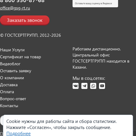
office@gsg-rt.ru
Заказать звонок
© ГОСТСЕРТГРУПП, 2012-2026
Работаем дистанционно.
Наши Услуги
Центральный офис
Сертификат на товар
ГОСТСЕРТГРУПП находится в
Видеоблог
Казани.
Оставить заявку
О компании
Мы в соц.сетях:
Доставка
Оплата
Вопрос-ответ
Контакты
Карта сайта
Cookie нужны для работы сайта и сбора статистики.
Нажмите «Согласен», чтобы закрыть сообщение.
Подробнее
Политика персональных данных
Согласие на обработку данных