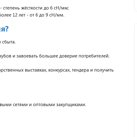
- степень жёсткости до 6 сН/мм;
лее 12 лет - от 6 до 9 сН/мм.
ия?
 сбыта.
зубов и завоевать большее доверие потребителей.
рственных выставках, конкурсах, тендера и получить
овыми сетями и оптовыми закупщиками.
Отзыв от представителя
автосервиса "Ваш
Автомобиль".