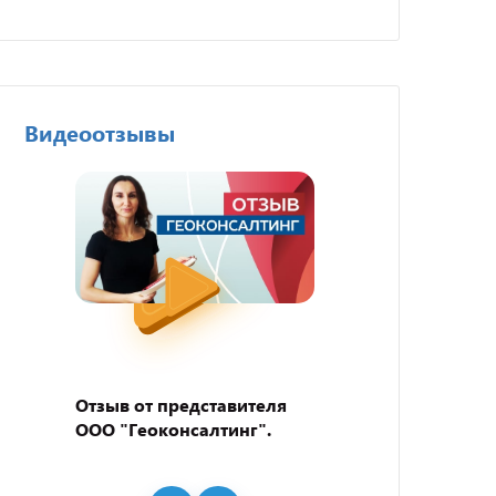
Видеоотзывы
Отзыв от представителя
Отзыв
ООО "Геоконсалтинг".
пивно
"BEER